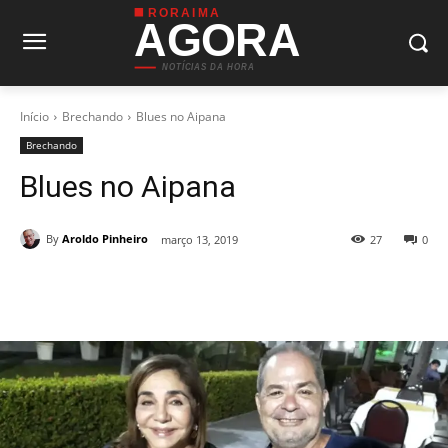
RORAIMA
AGORA
NOTÍCIAS DA HORA
Início
Brechando
Blues no Aipana
Brechando
Blues no Aipana
By
Aroldo Pinheiro
março 13, 2019
27
0