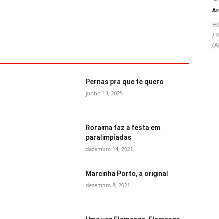
Ar
HO
/ 
(A
Pernas pra que te quero
junho 13, 2025
Roraima faz a festa em
paralimpíadas
dezembro 14, 2021
Marcinha Porto, a original
dezembro 8, 2021