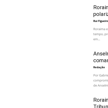
Rorai
polar
Rui Figuei
Roraima e
tempo, pre
em...
Ansel
coma
Redação
-
Por Gabri
compromis
de Anselm
Rorai
Tribu