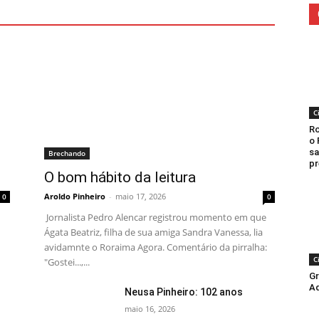
C
Ro
o 
sa
Brechando
pr
O bom hábito da leitura
Aroldo Pinheiro
-
maio 17, 2026
0
0
Jornalista Pedro Alencar registrou momento em que
Ágata Beatriz, filha de sua amiga Sandra Vanessa, lia
avidamnte o Roraima Agora. Comentário da pirralha:
C
"Gostei...,...
Gr
Aq
Neusa Pinheiro: 102 anos
maio 16, 2026