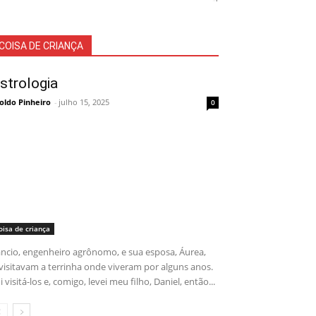
COISA DE CRIANÇA
strologia
oldo Pinheiro
-
julho 15, 2025
0
oisa de criança
ncio, engenheiro agrônomo, e sua esposa, Áurea,
visitavam a terrinha onde viveram por alguns anos.
i visitá-los e, comigo, levei meu filho, Daniel, então...