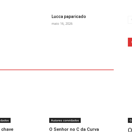
Lucca paparicado
maio 16, 2026
C
idados
Autores convidados
O
 chave
O Senhor no C da Curva