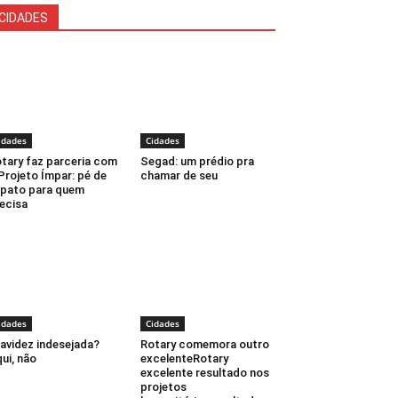
CIDADES
idades
Cidades
tary faz parceria com
Segad: um prédio pra
Projeto Ímpar: pé de
chamar de seu
pato para quem
ecisa
idades
Cidades
avidez indesejada?
Rotary comemora outro
ui, não
excelenteRotary
excelente resultado nos
projetos