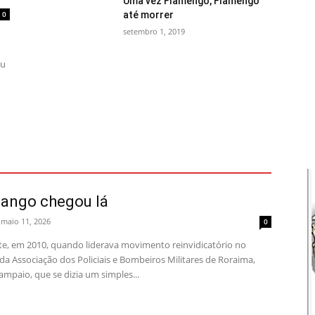
Uma vez Flamengo, Flamengo
0
até morrer
setembro 1, 2019
ou
ango chegou lá
maio 11, 2026
0
e, em 2010, quando liderava movimento reinvidicatório no
a Associação dos Policiais e Bombeiros Militares de Roraima,
mpaio, que se dizia um simples...