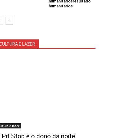
humanitáriosresultado
humanitários
CULTURA E LAZER
ultura e lazer
 Pit Stop é o dono da noite