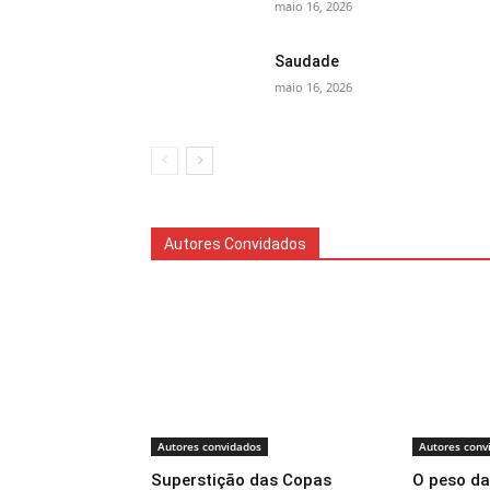
maio 16, 2026
Saudade
maio 16, 2026
Autores Convidados
Autores convidados
Autores conv
Superstição das Copas
O peso da