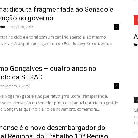
ma: disputa fragmentada ao Senado e
ização ao governo
redo
-
março 28, 2026
0
A
ntra no ciclo eleitoral com um cenário aberto e, ao mesmo
visível. A disputa pelo governo do Estado deve se concentrar
Ar
mo Gonçalves – quatro anos no
ndo da SEGAD
novembro 3, 2025
0
ela Nogeira - gabriela.nogueiratv@gmail.com Transparência,
C
so e valorização do servidor público estadual norteiam a gestão
o Gonçalves que, no dia 1o de novembro, comemora...
Câ
re
Fu
mense é o novo desembargador do
nal Regional do Trabalho 10ª Região