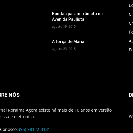
Ed
C
Bundas param trânsito na
Avenida Paulista
C
agosto 19, 2015
Po
A
A força de Maria
agosto 23, 2015
Ed
BRE NÓS
D
rnal Roraima Agora existe há mais de 10 anos em versão
W
essa e eletrônica.
 Conosco:
(95) 98122-3131