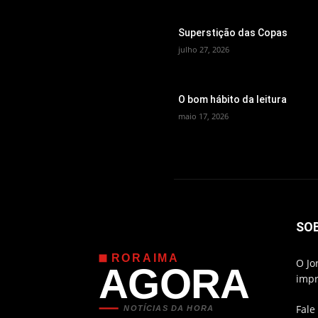
Superstição das Copas
julho 27, 2026
O bom hábito da leitura
maio 17, 2026
SO
RORAIMA
O Jo
AGORA
impr
Fale
NOTÍCIAS DA HORA