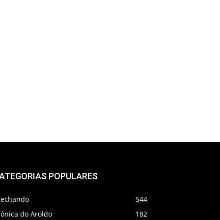
ATEGORIAS POPULARES
rechando
544
rônica do Aroldo
182