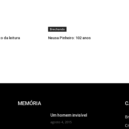
Brechando
o da leitura
Neusa Pinheiro: 102 anos
MEMÓRIA
C
Um homem invisível
B
agosto 4, 2015
C