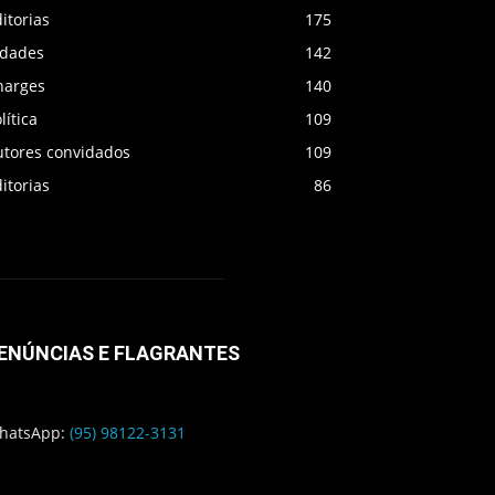
itorias
175
idades
142
harges
140
lítica
109
utores convidados
109
itorias
86
ENÚNCIAS E FLAGRANTES
hatsApp:
(95) 98122-3131