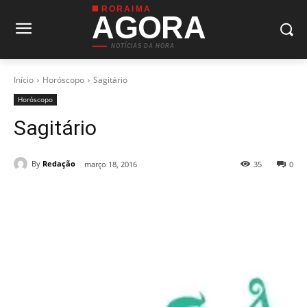
RORAIMA
AGORA
NOTÍCIAS DA HORA
Início
Horóscopo
Sagitário
Horóscopo
Sagitário
By
Redação
março 18, 2016
35
0