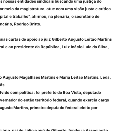
s nossas entidades sindicais buscando uma justiça do
r meio da magistratura, atue com uma visão justa e crítica
ital e trabalho”, afirmou, na plenária, o secretário de
cário, Rodrigo Britto.
uas cartas de apoio ao juiz Gilberto Augusto Leitão Martins
l e ao presidente da República, Luiz Inácio Lula da Silva,
úlio Augusto Magalhães Martins e Maria Leitão Martins. Leda,
ãs.
vido com política: foi prefeito de Boa Vista, deputado
vernador do então território federal, quando exercia cargo
Augusto Martins, primeiro deputado federal eleito por
rio, pai de Júlio e avô de Gilberto, fundou a Associação