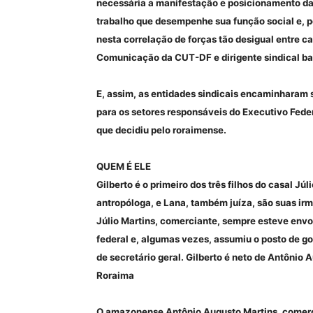
necessária a manifestação e posicionamento da
trabalho que desempenhe sua função social e, po
nesta correlação de forças tão desigual entre cap
Comunicação da CUT-DF e dirigente sindical ban
E, assim, as entidades sindicais encaminharam s
para os setores responsáveis do Executivo Federa
que decidiu pelo roraimense.
QUEM É ELE
Gilberto é o primeiro dos três filhos do casal J
antropóloga, e Lana, também juíza, são suas irm
Júlio Martins, comerciante, sempre esteve envol
federal e, algumas vezes, assumiu o posto de go
de secretário geral. Gilberto é neto de Antônio 
Roraima
O amazonense Antônio Augusto Martins, comerciá