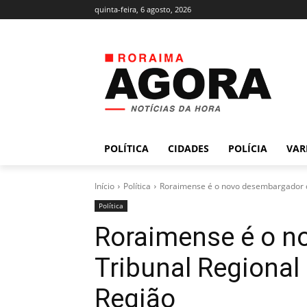
quinta-feira, 6 agosto, 2026
POLÍTICA
CIDADES
POLÍCIA
VAR
Início
Política
Roraimense é o novo desembargador do
Política
Roraimense é o n
Tribunal Regional
Região