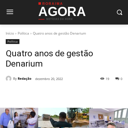
RORAIMA
AGORA
NOTÍCIAS DA HORA
Início
Política
Quatro anos de gestão Denarium
Política
Quatro anos de gestão
Denarium
By
Redação
dezembro 20, 2022
19
0