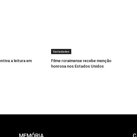
Variedades
ntiva a leitura em
Filme roraimense recebe menção
honrosa nos Estados Unidos
MEMÓRIA
C