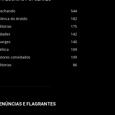
rechando
544
rônica do Aroldo
182
itorias
175
idades
142
harges
140
lítica
109
utores convidados
109
itorias
86
ENÚNCIAS E FLAGRANTES