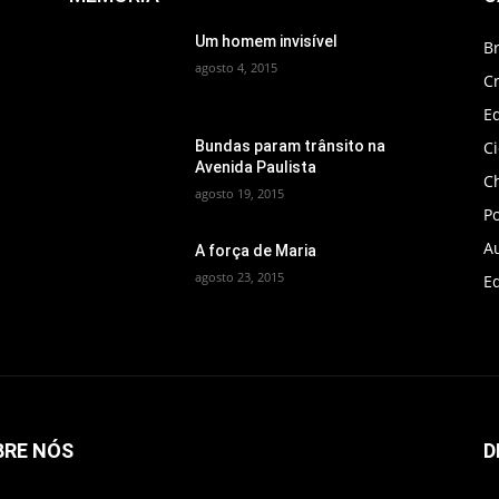
Um homem invisível
B
agosto 4, 2015
C
Ed
C
Bundas param trânsito na
Avenida Paulista
C
agosto 19, 2015
Po
A
A força de Maria
agosto 23, 2015
Ed
BRE NÓS
D