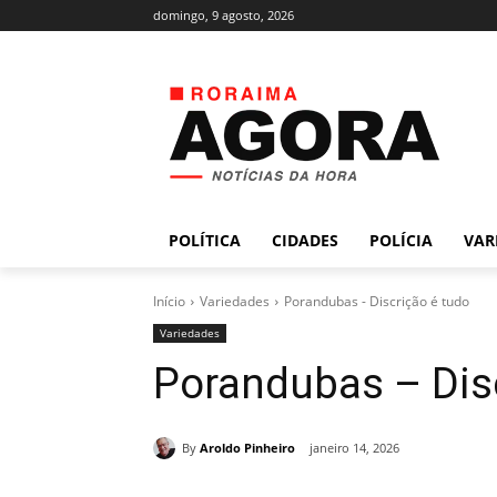
domingo, 9 agosto, 2026
POLÍTICA
CIDADES
POLÍCIA
VAR
Início
Variedades
Porandubas - Discrição é tudo
Variedades
Porandubas – Dis
By
Aroldo Pinheiro
janeiro 14, 2026