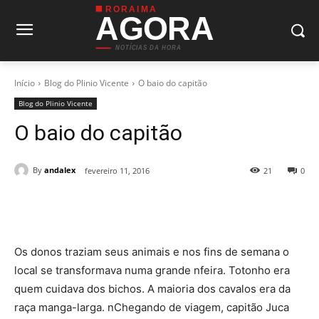
RORAIMA
AGORA
NOTÍCIAS DA HORA
Início
Blog do Plinio Vicente
O baio do capitão
Blog do Plinio Vicente
O baio do capitão
By
andalex
fevereiro 11, 2016
21
0
Os donos traziam seus animais e nos fins de semana o
local se transformava numa grande nfeira. Totonho era
quem cuidava dos bichos. A maioria dos cavalos era da
raça manga-larga. nChegando de viagem, capitão Juca