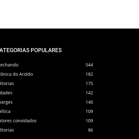
ATEGORIAS POPULARES
rechando
544
rônica do Aroldo
182
itorias
175
idades
142
harges
140
lítica
109
utores convidados
109
itorias
86