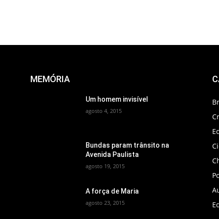
MEMÓRIA
C
Um homem invisível
B
agosto 4, 2015
C
Ed
C
Bundas param trânsito na
Avenida Paulista
C
agosto 19, 2015
Po
A
A força de Maria
agosto 23, 2015
Ed