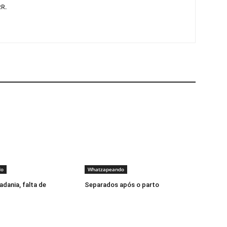
RR.
do
Whatzapeando
adania, falta de
Separados após o parto