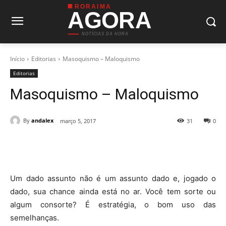
RORAIMA
AGORA
NOTÍCIAS DA HORA
Início
Editorias
Masoquismo – Maloquismo
Editorias
Masoquismo – Maloquismo
By
andalex
março 5, 2017
31
0
Um dado assunto não é um assunto dado e, jogado o
dado, sua chance ainda está no ar. Você tem sorte ou
algum consorte? É estratégia, o bom uso das
semelhanças.