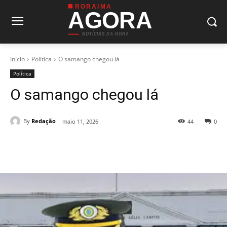
RORAIMA
AGORA
NOTÍCIAS DA HORA
Início
Política
O samango chegou lá
Política
O samango chegou lá
By
Redação
maio 11, 2026
44
0