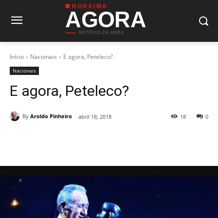
RORAIMA
AGORA
NOTÍCIAS DA HORA
Início
Nacionais
E agora, Peteleco?
Nacionais
E agora, Peteleco?
By
Aroldo Pinheiro
abril 18, 2018
18
0