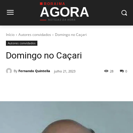
RORAIMA
AGORA
NOTÍCIAS DA HORA
Início
Autores convidados
Domingo no Caçari
Autores convidados
Domingo no Caçari
By
Fernando Quintella
julho 21, 2023
28
0