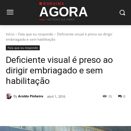
RORAIMA
AGORA
NOTÍCIAS DA HORA
Início
Fala que eu respondo
Deficiente visual é preso ao dirigir
embriagado e sem habilitação
Fala que eu respondo
Deficiente visual é preso ao
dirigir embriagado e sem
habilitação
By
Aroldo Pinheiro
abril 1, 2016
15
0