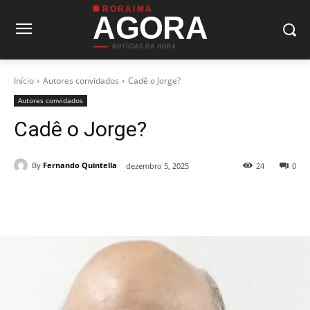
RORAIMA
AGORA
NOTÍCIAS DA HORA
Início
Autores convidados
Cadê o Jorge?
Autores convidados
Cadê o Jorge?
By
Fernando Quintella
dezembro 5, 2025
24
0