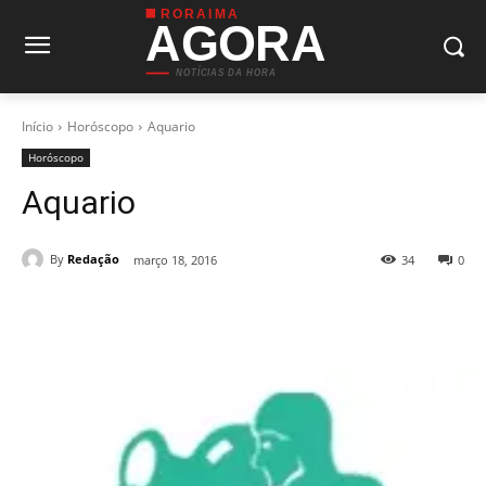
RORAIMA
AGORA
NOTÍCIAS DA HORA
Início
Horóscopo
Aquario
Horóscopo
Aquario
By
Redação
março 18, 2016
34
0