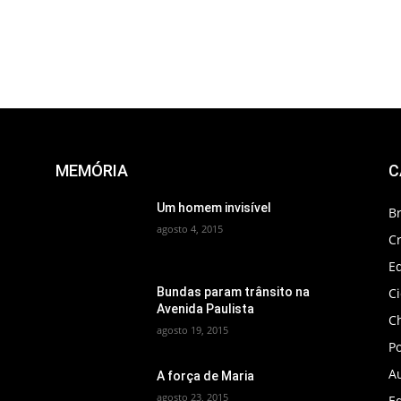
MEMÓRIA
C
Um homem invisível
B
agosto 4, 2015
C
Ed
C
Bundas param trânsito na
Avenida Paulista
C
agosto 19, 2015
Po
A
A força de Maria
agosto 23, 2015
Ed