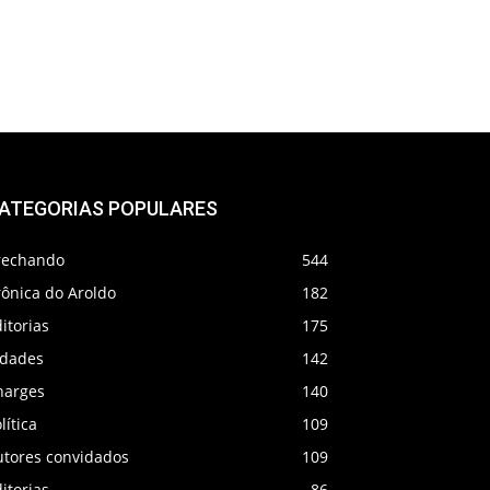
ATEGORIAS POPULARES
rechando
544
rônica do Aroldo
182
itorias
175
idades
142
harges
140
lítica
109
utores convidados
109
itorias
86