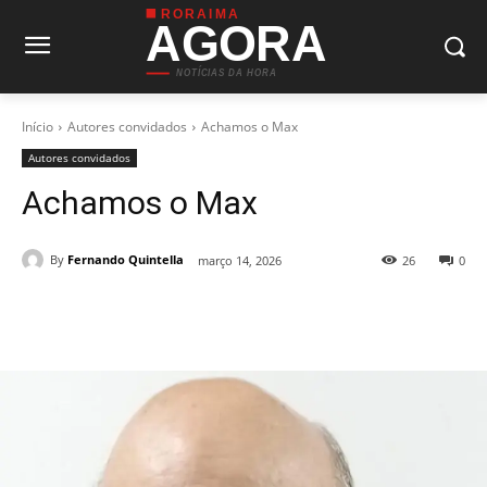
RORAIMA
AGORA
NOTÍCIAS DA HORA
Início
Autores convidados
Achamos o Max
Autores convidados
Achamos o Max
By
Fernando Quintella
março 14, 2026
26
0