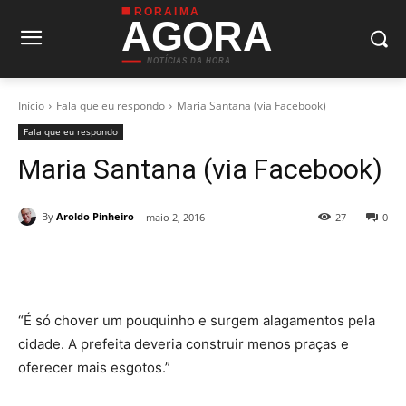
RORAIMA
AGORA
NOTÍCIAS DA HORA
Início
Fala que eu respondo
Maria Santana (via Facebook)
Fala que eu respondo
Maria Santana (via Facebook)
By
Aroldo Pinheiro
maio 2, 2016
27
0
“É só chover um pouquinho e surgem alagamentos pela
cidade. A prefeita deveria construir menos praças e
oferecer mais esgotos.”