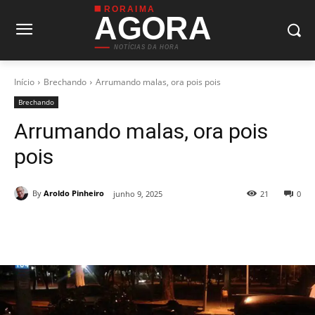
RORAIMA
AGORA
NOTÍCIAS DA HORA
Início
Brechando
Arrumando malas, ora pois pois
Brechando
Arrumando malas, ora pois
pois
By
Aroldo Pinheiro
junho 9, 2025
21
0