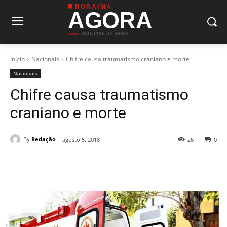
RORAIMA
AGORA
NOTÍCIAS DA HORA
Início
Nacionais
Chifre causa traumatismo craniano e morte
Nacionais
Chifre causa traumatismo
craniano e morte
By
Redação
agosto 5, 2018
26
0