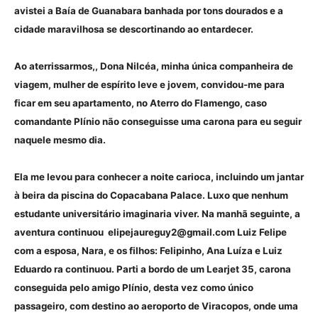
avistei a Baía de Guanabara banhada por tons dourados e a
cidade maravilhosa se descortinando ao entardecer.
Ao aterrissarmos,, Dona Nilcéa, minha única companheira de
viagem, mulher de espírito leve e jovem, convidou-me para
ficar em seu apartamento, no Aterro do Flamengo, caso
comandante Plínio não conseguisse uma carona para eu seguir
naquele mesmo dia.
Ela me levou para conhecer a noite carioca, incluindo um jantar
à beira da piscina do Copacabana Palace. Luxo que nenhum
estudante universitário imaginaria viver. Na manhã seguinte, a
aventura continuou elipejaureguy2@gmail.com Luiz Felipe
com a esposa, Nara, e os filhos: Felipinho, Ana Luíza e Luiz
Eduardo ra continuou. Parti a bordo de um Learjet 35, carona
conseguida pelo amigo Plínio, desta vez como único
passageiro, com destino ao aeroporto de Viracopos, onde uma