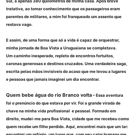
Sul, a apenas 380 quilômetros de minha casa. Após breve
tratativa, ao tomar conhecimento que os passageiros eram
parentes de militares, a mim foi franqueado um assento que
restava vago.
E assim, de uma forma que só a vida é capaz de orquestrar,
minha jornada de Boa Vista a Uruguaiana se completava.
Um caminho inesperado, repleto de encontros fortuitos,
caronas generosas e destinos cruzados. Uma verdadeira saga,
escrita pelas mãos invisíveis do acaso que me levou a lugares
e pessoas que jamais imaginei um dia encontrar.
Quem bebe água do rio Branco volta
– Essa aventura
foi o prenúncio do que estava por vir. Foi a grande virada de
chave na minha vida profissional e pessoal. Formado em
direito, mudei-me para Boa Vista, cidade que me recebeu como
quem recebe um filho perdido. Aqui, encontrei mais que um lar:
encontrei um refúgio, um lugar que, com seu calor humano me