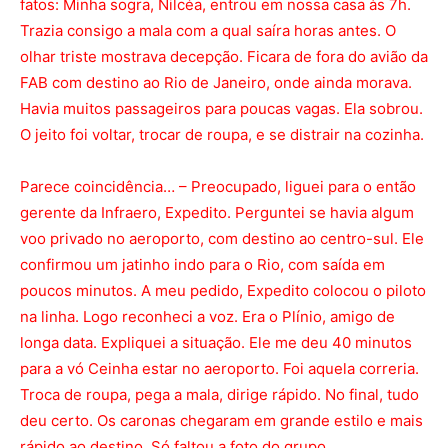
fatos: Minha sogra, Nilcéa, entrou em nossa casa às 7h.
Trazia consigo a mala com a qual saíra horas antes. O
olhar triste mostrava decepção. Ficara de fora do avião da
FAB com destino ao Rio de Janeiro, onde ainda morava.
Havia muitos passageiros para poucas vagas. Ela sobrou.
O jeito foi voltar, trocar de roupa, e se distrair na cozinha.
Parece coincidência… – Preocupado, liguei para o então
gerente da Infraero, Expedito. Perguntei se havia algum
voo privado no aeroporto, com destino ao centro-sul. Ele
confirmou um jatinho indo para o Rio, com saída em
poucos minutos. A meu pedido, Expedito colocou o piloto
na linha. Logo reconheci a voz. Era o Plínio, amigo de
longa data. Expliquei a situação. Ele me deu 40 minutos
para a vó Ceinha estar no aeroporto. Foi aquela correria.
Troca de roupa, pega a mala, dirige rápido. No final, tudo
deu certo. Os caronas chegaram em grande estilo e mais
rápido ao destino. Só faltou a foto do grupo.