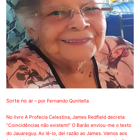
Sorte no ar
– por Fernando Qunitella
No livro A Profecia Celestina, James Redfield decreta:
“Coincidências não existem!” O Barão enviou-me o texto
do Jauareguy. Ao lê-lo, dei razão ao James. Vamos aos